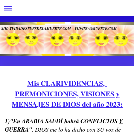
SIHAYVIDADESPUESDELAMUERTE.COM - VIDATRASMUERTE.COM
"VIDA, LUZ Y FELICIDAD-
EL LIBRO DIRIGIDO Y DICTADO POR DIOS" - ¡ES EL LIBRO DE DIOS!
Mis CLARIVIDENCIAS,
PREMONICIONES, VISIONES y
MENSAJES DE DIOS del año 2023:
1)"En ARABIA SAUDÍ habrá CONFLICTOS
Y
GUERRA".
DIOS me lo ha dicho con SU voz de