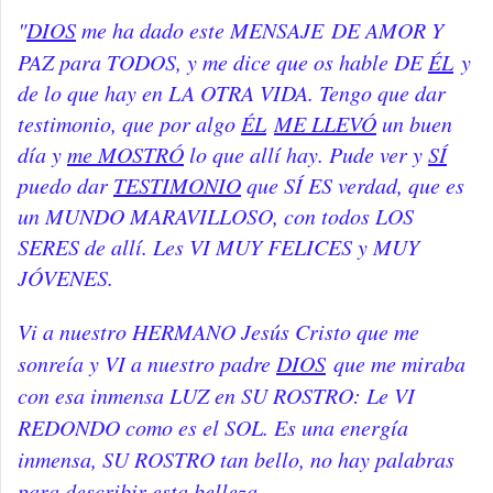
"
DIOS
me ha dado este MENSAJE
DE AMOR Y
PAZ para TODOS, y me dice que os hable DE
ÉL
y
de lo que hay en LA OTRA VIDA. Tengo que dar
testimonio, que por algo
ÉL
ME LLEVÓ
un buen
día y
me MOSTRÓ
lo que allí hay. Pude ver y
SÍ
puedo dar
TESTIMONIO
que SÍ ES verdad, que es
un MUNDO MARAVILLOSO, con todos LOS
SERES de allí. Les VI MUY FELICES y MUY
JÓVENES.
Vi a nuestro HERMANO Jesús Cristo que me
sonreía y VI a nuestro padre
DIOS
que me miraba
con esa inmensa LUZ en SU ROSTRO: Le VI
REDONDO como es el SOL. Es una energía
inmensa, SU ROSTRO tan bello, no hay palabras
para describir esta belleza.