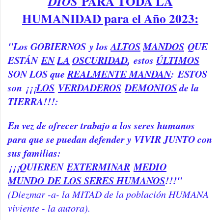
PARA TODA LA
DIOS
HUMANIDAD para el Año 2023:
"Los GOBIERNOS
y los
ALTOS
MANDOS
QUE
ESTÁN
EN
LA
OSCURIDAD
, est
os
ÚLTIMOS
SON LOS que
REALMENTE MANDAN
:
ESTOS
son ¡¡¡
LOS
VERDADEROS
DEMONIOS
de la
TIERRA!!!:
En vez de ofrecer trabajo a los seres humanos
para que se puedan defender y VIVIR JUNTO con
sus familias:
¡¡¡QUIEREN
EXTERMINAR
MEDIO
MUNDO DE LOS SERES HUMANOS
!!!"
(Diezmar -a- la MITAD de la población HUMANA
viviente - la autora).