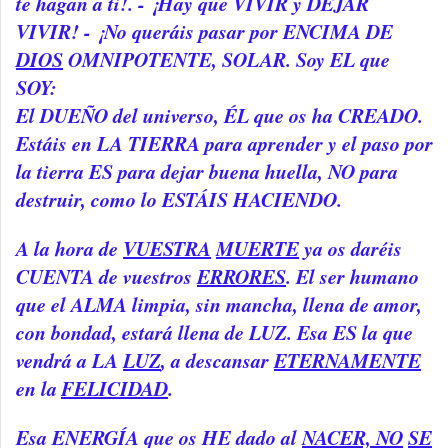
te hagan a ti!. - ¡Hay que VIVIR y DEJAR
VIVIR! - ¡No queráis pasar por ENCIMA DE
DIOS
OMNIPOTENTE, SOLAR. Soy EL que
SOY:
El DUEÑO del universo, ÉL que os ha CREADO.
Estáis en LA TIERRA para aprender y el paso por
la tierra ES para dejar buena huella, NO para
destruir, como lo ESTÁIS HACIENDO.
A la hora de
VUESTRA
MUERTE
ya os daréis
CUENTA de vuestros
ERRORES
. El ser humano
que el ALMA limpia, sin mancha, llena de amor,
con bondad, estará llena de LUZ. Esa ES la que
vendrá a LA
LUZ
, a descansar
ETERNAMENTE
en la
FELICIDAD
.
Esa ENERGÍA que os HE dado al
NACER, NO
SE