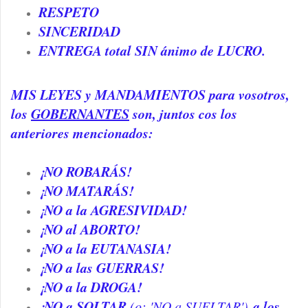
RESPETO
SINCERIDAD
ENTREGA total SIN ánimo de LUCRO.
MIS LEYES y MANDAMIENTOS para vosotros,
los
GOBERNANTES
son, juntos cos los
anteriores mencionados:
¡NO ROBARÁS!
¡NO MATARÁS!
¡NO a la AGRESIVIDAD!
¡NO al ABORTO!
¡NO a la EUTANASIA!
¡NO a las GUERRAS!
¡NO a la DROGA!
¡NO a SOLTAR
a los
(o: 'NO a SUELTAR')