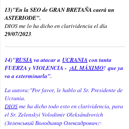
13)"En la SEO de GRAN BRETAÑA caerá un
ASTERIODE".
DIOS me lo ha dicho en clarividencia el día
29/07/2023
.
14)"
RUSIA
va atacar a
UCRANIA
con tanta
FUERZA y VIOLENCIA - ¡
AL MÁXIMO
! que ya
va a exterminarla".
La autora:"Por favor, le hablo al Sr. Presidente de
Ucrania.
DIOS
me ha dicho todo esto en clarividencia, para
el Sr. Zelenskyi Volodimir Oleksándrovich
(
Зеленський Володимир Олексадрович
)":