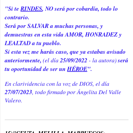
"Si te
RINDES
, NO será por cobardía, todo lo
contrario.
Será por SALVAR a muchas personas, y
demuestras en esta vida AMOR, HONRADEZ y
LEALTAD a tu pueblo.
Si esta vez me harás caso, que ya estabas avisado
anteriormente,
25/09/2022
será
(el día
- la autora)
tu oportunidad de ser un
HÉROE
".
En clarividencia con la voz de DIOS, el día
27/07/2023
, todo f
irmado por Ángelita Del Valle
Valero.
15)"CEUTA, MELILLA, MARRUECOS: