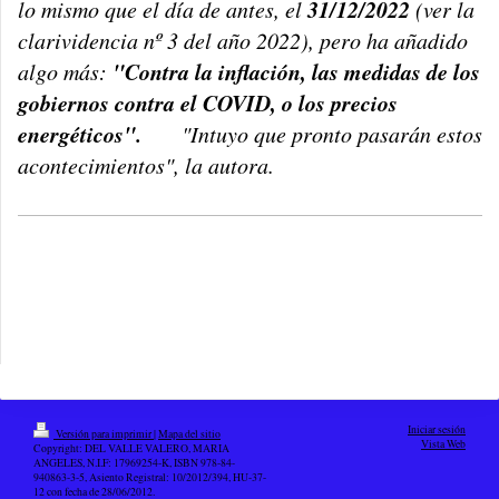
31/12/2022
lo mismo que el día de antes, el
(ver la
clarividencia nº 3 del año 2022), pero ha añadido
"Contra la inflación, las medidas de los
algo más:
gobiernos contra el COVID, o los precios
energéticos".
"Intuyo que pronto pasarán estos
acontecimientos", la autora.
Iniciar sesión
Versión para imprimir
|
Mapa del sitio
Vista Web
Copyright: DEL VALLE VALERO, MARIA
ANGELES, N.I.F: 17969254-K, ISBN 978-84-
940863-3-5, Asiento Registral: 10/2012/394, HU-37-
12 con fecha de 28/06/2012.