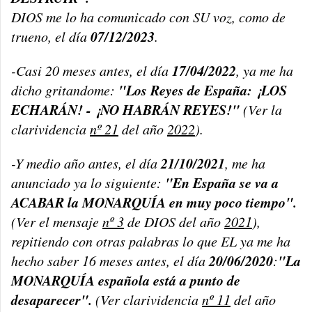
DIOS me lo ha comunicado con SU voz, como de
07/12/2023
trueno, el día
.
17/04/2022
-Casi 20 meses antes, el día
, ya me ha
"Los Reyes de España: ¡LOS
dicho gritandome:
ECHARÁN! - ¡NO HABRÁN REYES!"
(Ver la
clarividencia
nº 21
del año
2022
).
21/10/2021
-Y medio año antes, el día
, me ha
"En España se va a
anunciado ya lo siguiente:
ACABAR la MONARQUÍA en muy poco tiempo".
(Ver el mensaje
nº 3
de DIOS del año
2021
),
repitiendo con otras palabras lo que EL ya me ha
20/06/2020
"La
hecho saber 16 meses antes, el día
:
MONARQUÍA española está a punto de
desaparecer".
(Ver clarividencia
nº 11
del año