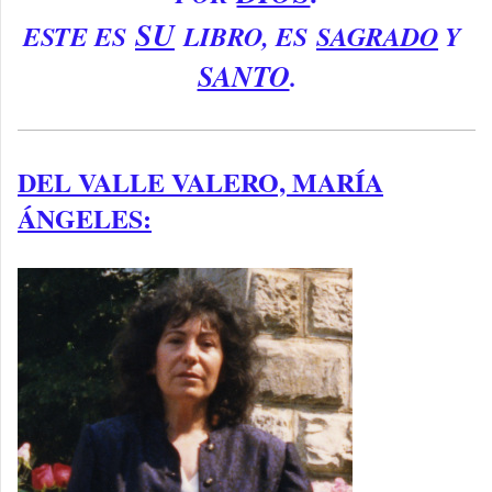
SU
ESTE ES
LIBRO, ES
SAGRADO
Y
SANTO
.
DEL VALLE VALERO, MARÍA
ÁNGELES: