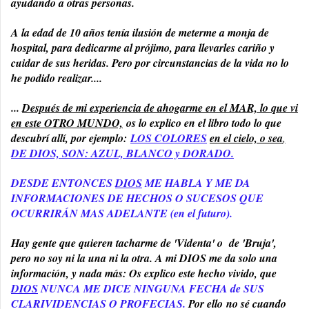
ayudando a otras personas.
A la edad de 10 años tenía ilusión de meterme a monja de
hospital, para dedicarme al prójimo, para llevarles cariño y
cuidar de sus heridas. Pero por circunstancias de la vida no lo
he podido realizar....
...
Después de mi experiencia de ahogarme en el MAR, lo que vi
en este OTRO MUNDO,
os lo explico en el libro todo lo que
descubrí allí, por ejemplo:
LOS COLORES
en el cielo, o sea
,
DE DIOS, SON: AZUL, BLANCO y DORADO.
DESD
E ENTONCES
DIOS
ME HABLA Y ME DA
INFORMACIONES DE HECH
OS O SUCESOS QUE
OCURRIRÁN MAS ADELANTE (en el futuro).
Hay gente que quieren tacharme de 'Videnta' o de 'Bruja',
pero no soy ni la una ni la otra. A mi DIOS me da solo una
información, y nada más: Os explico este hecho vivido, que
DIOS
NUNCA ME DICE NINGUNA FECHA de SUS
CLARIVIDENCIAS O PROFECIAS.
Por ello
no sé cuando