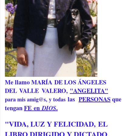
Me llamo
MARÍA
DE LOS ÁNGELES
DEL
VALLE
VALERO,
"ANGELITA"
las
PERSONAS
que
para mis amig@s, y todas
tengan
FE
en
DIOS
.
"VIDA, LUZ Y FELICIDAD,
EL
LIBRO DIRIGIDO Y DICTADO